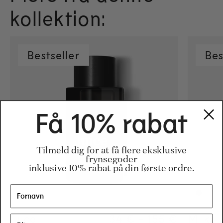
kollektion:
Bestseller
Bes
Få 10% rabat
Tilmeld dig for at få flere eksklusive
frynsegoder
inklusive 10% rabat på din første ordre.
Juice
Regular price
34 €
-
155 €
Regular pric
155€
Regular pric
34€
Milk