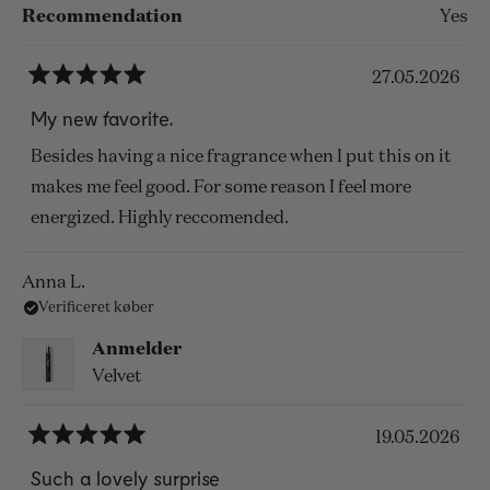
Recommendation
Yes
27.05.2026
Vurderet
5
My new favorite.
ud
af
Besides having a nice fragrance when I put this on it
5
stjerner
makes me feel good. For some reason I feel more
energized. Highly reccomended.
Anna L.
Verificeret køber
Anmelder
Velvet
19.05.2026
Vurderet
5
Such a lovely surprise