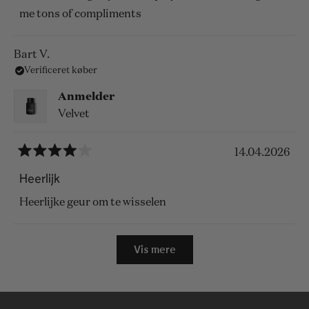
me tons of compliments
Bart V.
Verificeret køber
Anmelder
Velvet
14.04.2026
Vurderet
4
Heerlijk
ud
af
Heerlijke geur om te wisselen
5
stjerner
Indlæser...
Vis mere