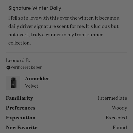
Vurderet
5
Signature Winter Daily
ud
af
I fell so in love with this over the winter. It became a
5
stjerner
daily driver signature scent for me. It's lucious but
not overt, truly a winner in my front runner
collection.
Leonard B.
Verificeret køber
Anmelder
Velvet
Familiarity
Intermediate
Preferences
Woody
Expectation
Exceeded
New Favorite
Found