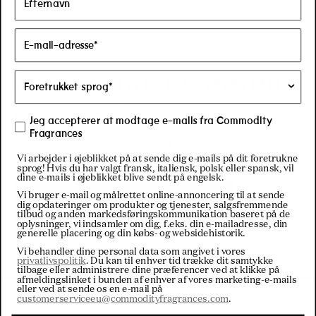
Find os på Instagram
Den bedste måde at holde sig
Jeg accepterer at modtage e-mails fra Commodity
opdateret på
Fragrances
om, hvad der sker på Commodity.
Vi arbejder i øjeblikket på at sende dig e-mails på dit foretrukne
sprog! Hvis du har valgt fransk, italiensk, polsk eller spansk, vil
dine e-mails i øjeblikket blive sendt på engelsk.
Besøg vores
Vi bruger e-mail og målrettet online-annoncering til at sende
dig opdateringer om produkter og tjenester, salgsfremmende
Instagram
tilbud og anden markedsføringskommunikation baseret på de
oplysninger, vi indsamler om dig, f.eks. din e-mailadresse, din
generelle placering og din købs- og websidehistorik.
Vi behandler dine personal data som angivet i vores
privatlivspolitik
. Du kan til enhver tid trække dit samtykke
tilbage eller administrere dine præferencer ved at klikke på
afmeldingslinket i bunden af enhver af vores marketing-e-mails
eller ved at sende os en e-mail på
customerserviceeu@commodityfragrances.com
.