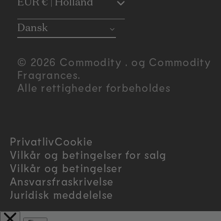
C
EUR € | Holland
o
Dansk
u
© 2026 Commodity . og Commodity
n
Fragrances.
Alle rettigheder forbeholdes
t
r
Privatliv
Cookie
y
Vilkår og betingelser for salg
/
Vilkår og betingelser
Ansvarsfraskrivelse
r
Juridisk meddelelse
e