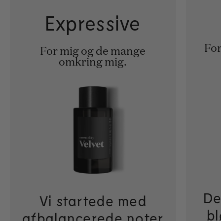
Expressive
For
For mig og de mange
omkring mig.
De
Vi startede med
bl
afbalancerede noter