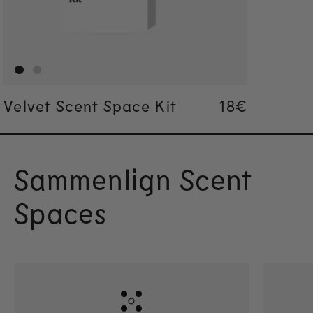
Velvet Scent Space Kit
Regular pric
18€
Regular pric
18€
Sammenlign Scent
Spaces