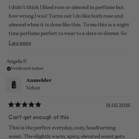
ud
af
I didn't think I liked rose or almond in perfume but
5
stjerner
how wrong I was! Turns out I do like both rose and
almond when it is done like this. To me this is a night
time perfume perfect to wear to a date or dinner. So
lovely.
Læs
Læs mere
mere
om
Angela P.
Verificeret køber
denne
anmeldelse
Anmelder
Velvet
18.05.2026
Vurderet
5
Can't get enough of this
ud
af
This is the perfect everyday, cozy, headturning
5
stjerner
scent. The slightly warm, spicy, elevated scent gets