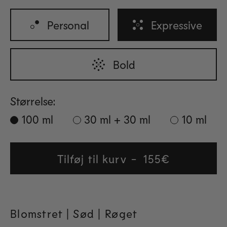
Personal
Expressive
Bold
Størrelse:
100 ml
30 ml + 30 ml
10 ml
Tilføj til kurv
Regular
155€
price
Blomstret |
Sød
| Røget