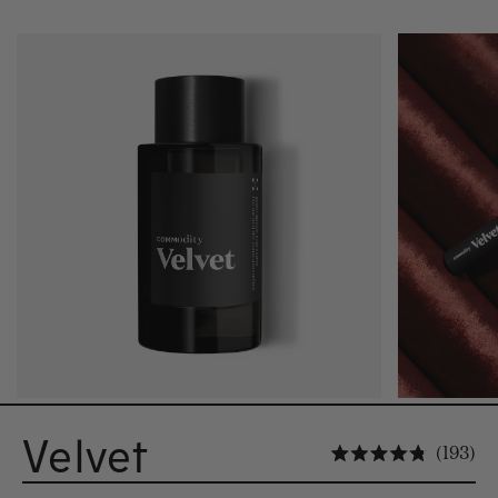
Velvet
Kli
193
Vurderet