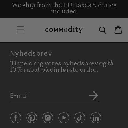
Gratis levering på ordrer på 135 € og
We ship from the EU: taxes & duties
Get rewards for shopping with
Skip to content
Commodity.Circle
included
derover.
Bag
Nyhedsbrev
Tilmeld dig vores nyhedsbrev og få
10% rabat på din første ordre.
E-mail
Facebook
Pinterest
Instagram
YouTube
TikTok
LinkedIn