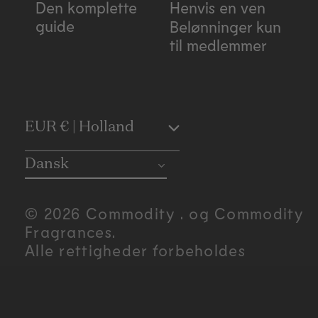
Den komplette
Henvis en ven
guide
Belønninger kun
til medlemmer
C
EUR € | Holland
o
Dansk
u
© 2026 Commodity . og Commodity
n
Fragrances.
Alle rettigheder forbeholdes
t
r