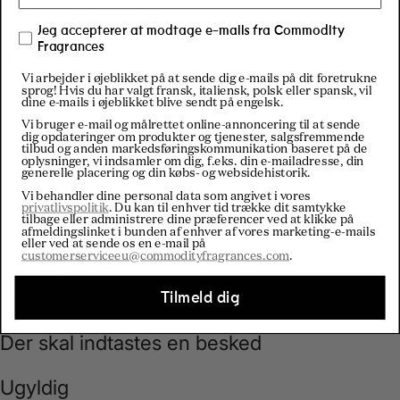
Jeg accepterer at modtage e-mails fra Commodity
Fragrances
Vi arbejder i øjeblikket på at sende dig e-mails på dit foretrukne
sprog! Hvis du har valgt fransk, italiensk, polsk eller spansk, vil
dine e-mails i øjeblikket blive sendt på engelsk.
Vi bruger e-mail og målrettet online-annoncering til at sende
dig opdateringer om produkter og tjenester, salgsfremmende
tilbud og anden markedsføringskommunikation baseret på de
oplysninger, vi indsamler om dig, f.eks. din e-mailadresse, din
generelle placering og din købs- og websidehistorik.
Vi behandler dine personal data som angivet i vores
privatlivspolitik
. Du kan til enhver tid trække dit samtykke
tilbage eller administrere dine præferencer ved at klikke på
afmeldingslinket i bunden af enhver af vores marketing-e-mails
eller ved at sende os en e-mail på
customerserviceeu@commodityfragrances.com
.
Tilmeld dig