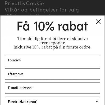
Privatliv
Cookie
y
Vilkår og betingelser for salg
/
Vilkår og betingelser
Ansvarsfraskrivelse
Få 10% rabat
r
Juridisk meddelelse
e
Tilmeld dig for at få flere eksklusive
frynsegoder
inklusive 10% rabat på din første ordre.
g
i
o
n