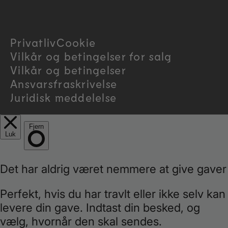
t
r
Privatliv
Cookie
y
Vilkår og betingelser for salg
/
Vilkår og betingelser
Ansvarsfraskrivelse
r
Juridisk meddelelse
e
g
i
o
n