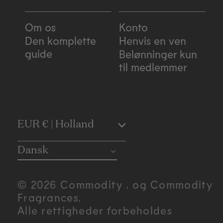
Om os
Konto
Den komplette
Henvis en ven
guide
Belønninger kun
til medlemmer
C
EUR € | Holland
o
Dansk
u
© 2026 Commodity . og Commodity
n
Fragrances.
Alle rettigheder forbeholdes