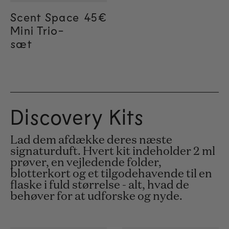
Scent Space
Regular price
45€
Mini Trio-
sæt
Discovery Kits
Lad dem afdække deres næste
signaturduft. Hvert kit indeholder 2 ml
prøver, en vejledende folder,
blotterkort og et tilgodehavende til en
flaske i fuld størrelse - alt, hvad de
behøver for at udforske og nyde.