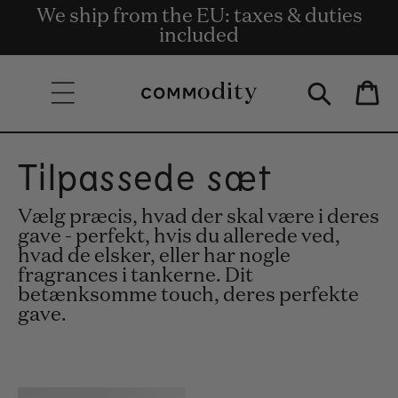
Gratis levering på ordrer på 135 € og
We ship from the EU: taxes & duties
Get rewards for shopping with
Skip to content
Commodity.Circle
included
derover.
Bag
Tilpassede sæt
Vælg præcis, hvad der skal være i deres
gave - perfekt, hvis du allerede ved,
hvad de elsker, eller har nogle
fragrances i tankerne. Dit
betænksomme touch, deres perfekte
gave.