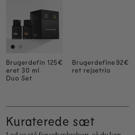
Brugerdefin
Regular price
125€
Brugerdefine
Regul
92€
eret 30 ml
ret rejsetrio
Duo Set
Kuraterede sæt