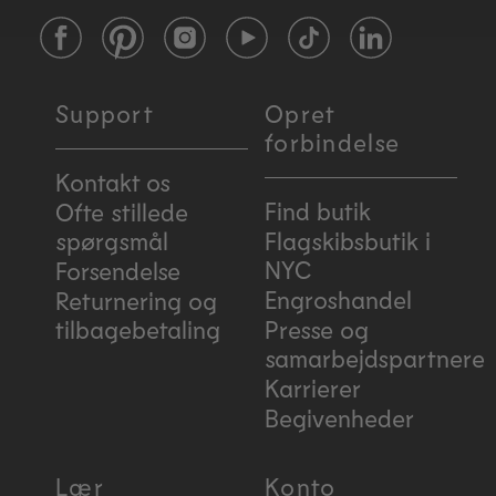
Facebook
Pinterest
Instagram
YouTube
TikTok
LinkedIn
Support
Opret
forbindelse
Kontakt os
Find butik
Ofte stillede
spørgsmål
Flagskibsbutik i
NYC
Forsendelse
Engroshandel
Returnering og
tilbagebetaling
Presse og
samarbejdspartnere
Karrierer
Begivenheder
Lær
Konto