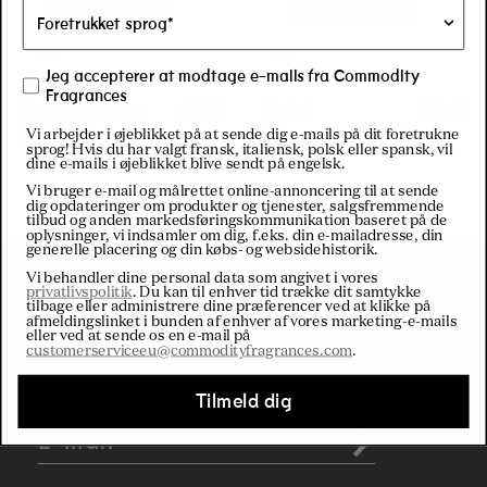
Jeg accepterer at modtage e-mails fra Commodity
Fragrances
Expressive
Regular price
28€
Regular price
28€
Bold
Regul
28€
Regul
28€
Discovery Kit
Discovery Kit
Vi arbejder i øjeblikket på at sende dig e-mails på dit foretrukne
sprog! Hvis du har valgt fransk, italiensk, polsk eller spansk, vil
dine e-mails i øjeblikket blive sendt på engelsk.
Vi bruger e-mail og målrettet online-annoncering til at sende
dig opdateringer om produkter og tjenester, salgsfremmende
tilbud og anden markedsføringskommunikation baseret på de
oplysninger, vi indsamler om dig, f.eks. din e-mailadresse, din
generelle placering og din købs- og websidehistorik.
Nyhedsbrev
Vi behandler dine personal data som angivet i vores
privatlivspolitik
. Du kan til enhver tid trække dit samtykke
tilbage eller administrere dine præferencer ved at klikke på
Tilmeld dig vores nyhedsbrev og få
afmeldingslinket i bunden af enhver af vores marketing-e-mails
eller ved at sende os en e-mail på
10% rabat på din første ordre.
customerserviceeu@commodityfragrances.com
.
Tilmeld dig
E-mail