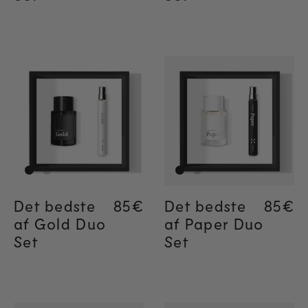
Det bedste
Regular price
85€
Regular price
85€
Det bedste
Regul
85€
af Gold Duo
af Paper Duo
Set
Set