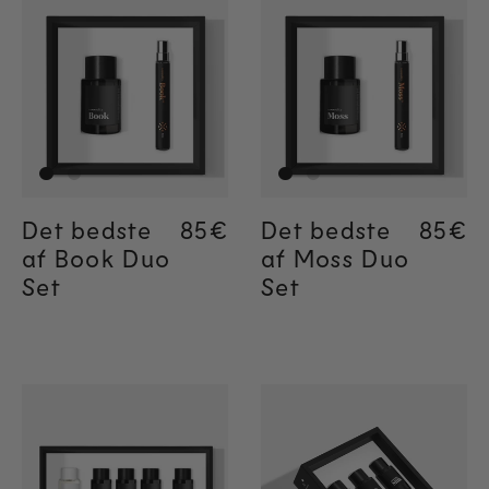
Det bedste
Regular price
85€
Det bedste
Regul
85€
Regul
85€
af Book Duo
af Moss Duo
Set
Set