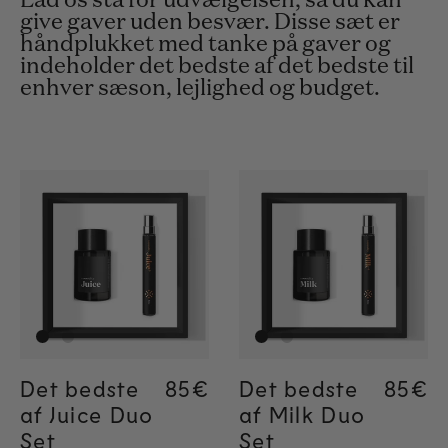
Lad os stå for udvælgelsen, så du kan
give gaver uden besvær. Disse sæt er
håndplukket med tanke på gaver og
indeholder det bedste af det bedste til
enhver sæson, lejlighed og budget.
Det bedste
Regular price
85€
Regular price
85€
Det bedste
Regul
85€
Regul
85€
af Juice Duo
af Milk Duo
Set
Set