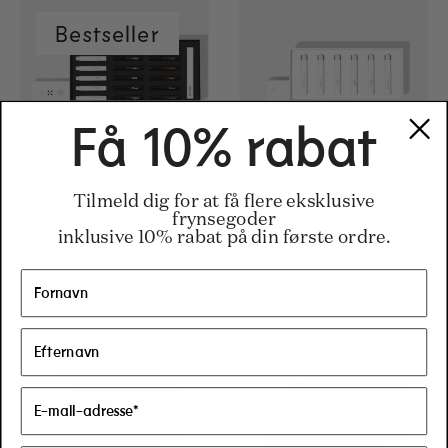
Bestseller
Få 10% rabat
Tilmeld dig for at få flere eksklusive
Exploration
Regular price
48€
Regular price
48€
Personal
Regul
28€
Regul
28€
frynsegoder
Kit
Discovery Kit
inklusive 10% rabat på din første ordre.
Bestseller