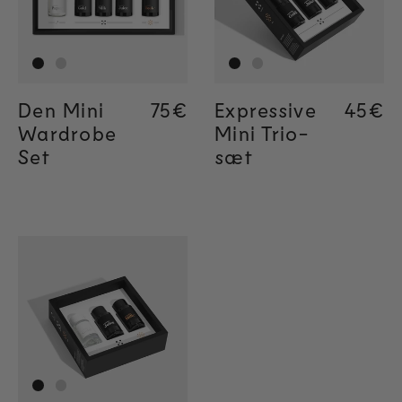
Den Mini
Regular price
75€
Expressive
Regul
45€
Wardrobe
Mini Trio-
Set
sæt