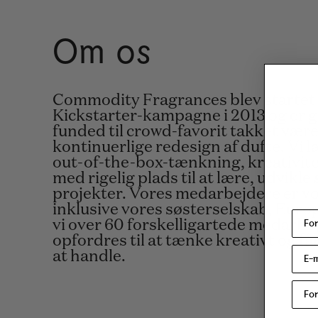
Om os
Commodity Fragrances blev startet
Kickstarter-kampagne i 2013 og er g
funded til crowd-favorit takket være
kontinuerlige redesign af dufte. Vi 
out-of-the-box-tænkning, kreativite
med rigelig plads til at lære, udvikl
projekter. Vores medarbejdere er vo
inklusive vores søsterselskab, Euro
vi over 60 forskelligartede medarbe
opfordres til at tænke kreativt og få
at handle.