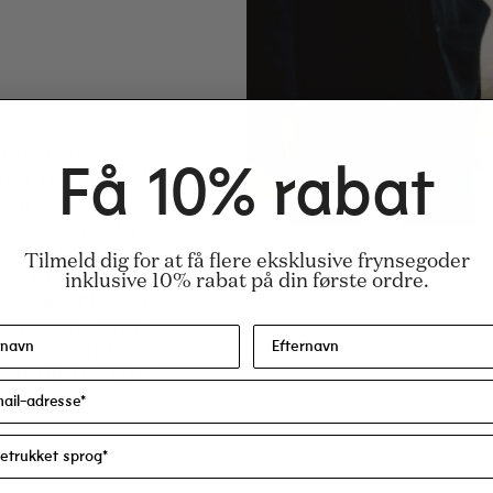
 med en
Få 10% rabat
ået fra crowd-
 sit
lægger vægt på
t og testning
Tilmeld dig for at få flere eksklusive frynsegoder
e sig og fremme
inklusive 10% rabat på din første ordre.
res styrke, og
perfumes, har
jdere, som
r mulighed for