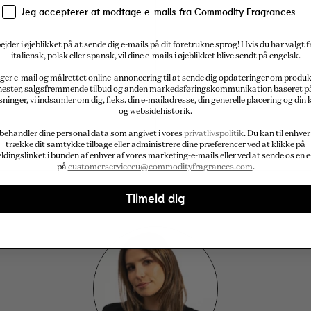
Jeg accepterer at modtage e-mails fra Commodity Fragrances
ejder i øjeblikket på at sende dig e-mails på dit foretrukne sprog! Hvis du har valgt 
italiensk, polsk eller spansk, vil dine e-mails i øjeblikket blive sendt på engelsk.
ger e-mail og målrettet online-annoncering til at sende dig opdateringer om produ
nester, salgsfremmende tilbud og anden markedsføringskommunikation baseret p
sninger, vi indsamler om dig, f.eks. din e-mailadresse, din generelle placering og din 
og websidehistorik.
 behandler dine personal data som angivet i vores
privatlivspolitik
. Du kan til enhver
trække dit samtykke tilbage eller administrere dine præferencer ved at klikke på
ldingslinket i bunden af enhver af vores marketing-e-mails eller ved at sende os en e
på
customerserviceeu@commodityfragrances.com
.
Tilmeld dig