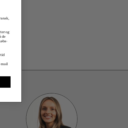
fransk,
kter og
å de
købs-
 tid
-mail