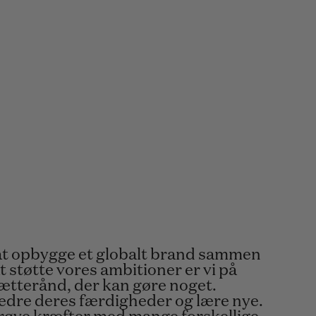
at opbygge et globalt brand sammen
 støtte vores ambitioner er vi på
ætterånd, der kan gøre noget.
edre deres færdigheder og lære nye.