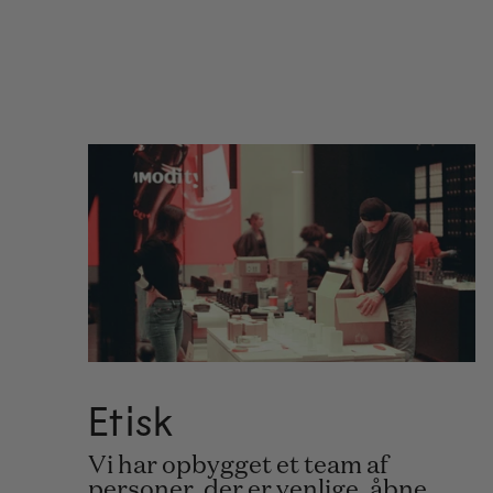
Etisk
Vi har opbygget et team af
personer, der er venlige, åbne,