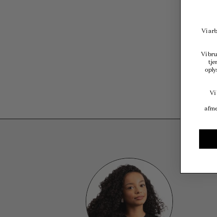
Vi arb
Vi bru
tje
oply
Vi
afme