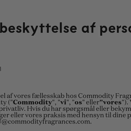
beskyttelse af pers
1
 del af vores fællesskab hos Commodity Frag
y ("
Commodity
", "
vi
", "
os
" eller
"vores
").
l privatliv. Hvis du har spørgsmål eller be
ger eller vores praksis med hensyn til dine
EU@commodityfragrances.com.