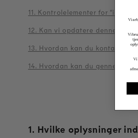
11. Kontrolelementer for "ikke-s
Vi arb
12. Kan vi opdatere denne medd
Vi bru
tje
oply
13. Hvordan kan du kontakte os
Vi
14. Hvordan kan du gennemgå, op
afme
1. Hvilke oplysninger in