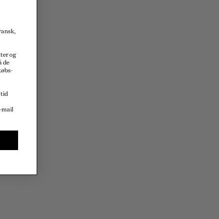
fransk,
kter og
å de
købs-
 tid
r?
-mail