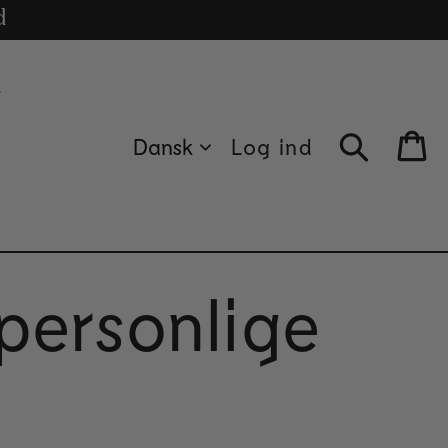
cle
.
d
t
Dansk
Log ind
Bag
 personlige