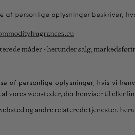
 af personlige oplysninger beskriver, hv
commodityfragrances.eu
aterede måder - herunder salg, markedsføri
 af personlige oplysninger, hvis vi henvis
t af vores websteder, der henviser til eller li
s websted og andre relaterede tjenester, her