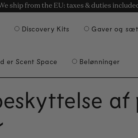
t rewards for shopping with Commodity.Cir
Gratis levering på ordrer på 135 € og derover
We ship from the EU: taxes & duties include
Discovery Kits
Gaver og sæ
d er Scent Space
Belønninger
beskyttelse af
r