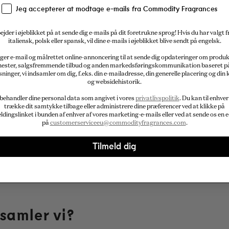
Jeg accepterer at modtage e-mails fra Commodity Fragrances
por" funktioner
ejder i øjeblikket på at sende dig e-mails på dit foretrukne sprog! Hvis du har valgt 
italiensk, polsk eller spansk, vil dine e-mails i øjeblikket blive sendt på engelsk.
elelse?
ger e-mail og målrettet online-annoncering til at sende dig opdateringer om produ
nester, salgsfremmende tilbud og anden markedsføringskommunikation baseret p
sninger, vi indsamler om dig, f.eks. din e-mailadresse, din generelle placering og din 
 om denne meddelelse?
og websidehistorik.
 behandler dine personal data som angivet i vores
privatlivspolitik
. Du kan til enhver
datere eller slette de data, vi indsamle
trække dit samtykke tilbage eller administrere dine præferencer ved at klikke på
ldingslinket i bunden af enhver af vores marketing-e-mails eller ved at sende os en e
på
customerserviceeu@commodityfragrances.com
.
Tilmeld dig
dsamler vi?