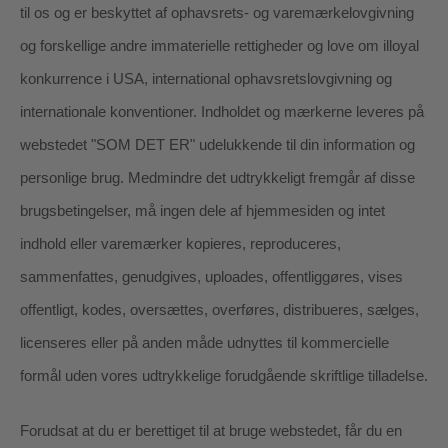
til os og er beskyttet af ophavsrets- og varemærkelovgivning
og forskellige andre immaterielle rettigheder og love om illoyal
konkurrence i USA, international ophavsretslovgivning og
internationale konventioner. Indholdet og mærkerne leveres på
webstedet "SOM DET ER" udelukkende til din information og
personlige brug. Medmindre det udtrykkeligt fremgår af disse
brugsbetingelser, må ingen dele af hjemmesiden og intet
indhold eller varemærker kopieres, reproduceres,
sammenfattes, genudgives, uploades, offentliggøres, vises
offentligt, kodes, oversættes, overføres, distribueres, sælges,
licenseres eller på anden måde udnyttes til kommercielle
formål uden vores udtrykkelige forudgående skriftlige tilladelse.
Forudsat at du er berettiget til at bruge webstedet, får du en