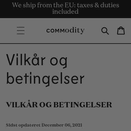
Gratis levering på ordrer på 135 € og
We ship from the EU: taxes & duties
Get rewards for shopping with
Skip to content
Commodity.Circle
included
derover.
Bag
Vilkår og
betingelser
VILKÅR OG BETINGELSER
Sidst opdateret
December 06, 2021