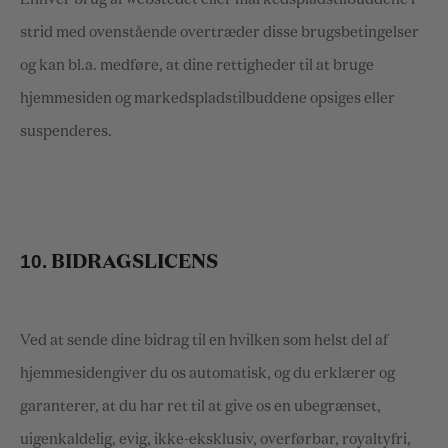
Enhver brug af webstedet eller markedspladstilbuddene i
strid med ovenstående overtræder disse brugsbetingelser
og kan bl.a. medføre, at dine rettigheder til at bruge
hjemmesiden og markedspladstilbuddene opsiges eller
suspenderes.
10.
BIDRAGSLICENS
Ved at sende dine bidrag til en hvilken som helst del af
hjemmesiden
giver du os automatisk, og du erklærer og
garanterer, at du har ret til at give os en ubegrænset,
uigenkaldelig, evig, ikke-eksklusiv, overførbar, royaltyfri,