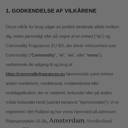
1.
GODKENDELSE AF VILKÅRENE
Disse vilkår for brug udgør en juridisk bindende aftale mellem
dig, enten personligt eller på vegne af en enhed ("du") og
Commodity Fragrances EU BV
, der driver virksomhed som
Commodity
("
Commodity
", "
vi
", "
os
", eller "
vores
"),
vedrørende din adgang til og brug af
https://commodityfragrances.eu
hjemmeside samt enhver
anden medieform, mediekanal, mobilwebsted eller
mobilapplikation, der er relateret, forbundet eller på anden
måde forbundet hertil (samlet benævnt "hjemmesiden").
Vi er
registreret i
det
Holland
og har vores hjemsted på adressen
,
Amsterdam
Rhijnspoorplein 10-38
,
Nordholland