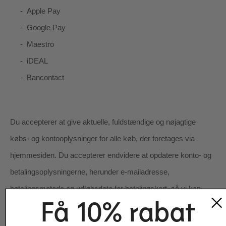
-
Apple Pay
-
Google Pay
-
Maestro
-
iDEAL
-
Bancontact
Du accepterer at give aktuelle, fuldstændige og nøjagtige
købs- og kontooplysninger for alle køb, der foretages via
hjemmesiden. Du accepterer endvidere at opdatere konto- og
betalingsoplysningerne, herunder e-mailadresse,
betalingsmetode og udløbsdato for betalingskort, så vi kan
Få 10% rabat
gennemføre dine transaktioner og kontakte dig efter behov.
Moms vil blive tilføjet til prisen på køb, hvis vi finder det