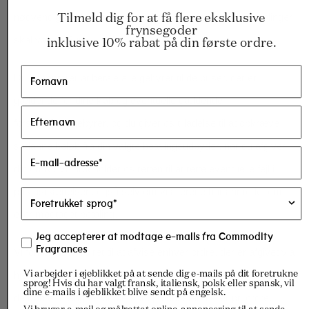
nødvendigt. Vi kan til enhver tid ændre priserne. Alle betalinger
Tilmeld dig for at få flere eksklusive
frynsegoder
i
Euro
.
skal være
inklusive 10% rabat på din første ordre.
Du accepterer at betale alle gebyrer til de priser, der er
gældende for dine køb og eventuelle gældende
forsendelsesgebyrer, og du giver os tilladelse til at opkræve
sådanne beløb fra din valgte betalingsudbyder, når du afgiver
din ordre.
Vi forbeholder os retten til at rette eventuelle fejl i
prisfastsættelsen, også selv om vi allerede har anmodet om
eller modtaget betaling.
Jeg accepterer at modtage e-mails fra Commodity
Fragrances
Vi forbeholder os ret til at afvise enhver ordre, der er afgivet via
Vi arbejder i øjeblikket på at sende dig e-mails på dit foretrukne
hjemmesiden. Vi kan efter eget skøn begrænse eller annullere
sprog! Hvis du har valgt fransk, italiensk, polsk eller spansk, vil
dine e-mails i øjeblikket blive sendt på engelsk.
de købte mængder pr. person, pr. husstand eller pr. ordre.