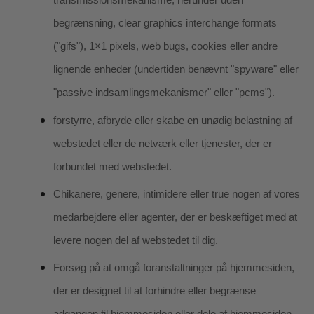
begrænsning, clear graphics interchange formats
("gifs"), 1×1 pixels, web bugs, cookies eller andre
lignende enheder (undertiden benævnt "spyware" eller
"passive indsamlingsmekanismer" eller "pcms").
forstyrre, afbryde eller skabe en unødig belastning af
webstedet eller de netværk eller tjenester, der er
forbundet med webstedet.
Chikanere, genere, intimidere eller true nogen af vores
medarbejdere eller agenter, der er beskæftiget med at
levere nogen del af webstedet til dig.
Forsøg på at omgå foranstaltninger på hjemmesiden,
der er designet til at forhindre eller begrænse
adgangen til hjemmesiden eller dele af hjemmesiden.