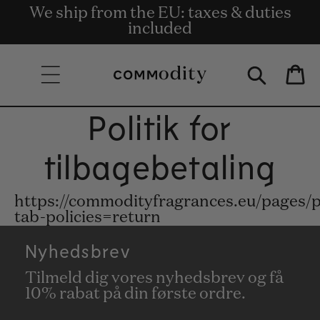
Gratis levering på ordrer på 135 € og
We ship from the EU: taxes & duties
Get rewards for shopping with
Skip to content
Commodity.Circle
included
derover.
Bag
Politik for
tilbagebetaling
https://commodityfragrances.eu/pages/p
tab-policies=return
Nyhedsbrev
Tilmeld dig vores nyhedsbrev og få
10% rabat på din første ordre.