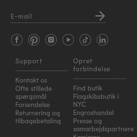
E-mail
Facebook
Pinterest
Instagram
YouTube
TikTok
LinkedIn
Support
Opret
forbindelse
Kontakt os
Find butik
Ofte stillede
spørgsmål
Flagskibsbutik i
NYC
Forsendelse
Engroshandel
Returnering og
tilbagebetaling
Presse og
samarbejdspartnere
Karrierer