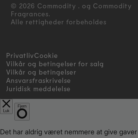
u
© 2026 Commodity . og Commodity
n
Fragrances.
Alle rettigheder forbeholdes
t
r
Privatliv
Cookie
y
Vilkår og betingelser for salg
/
Vilkår og betingelser
Ansvarsfraskrivelse
r
Juridisk meddelelse
e
g
i