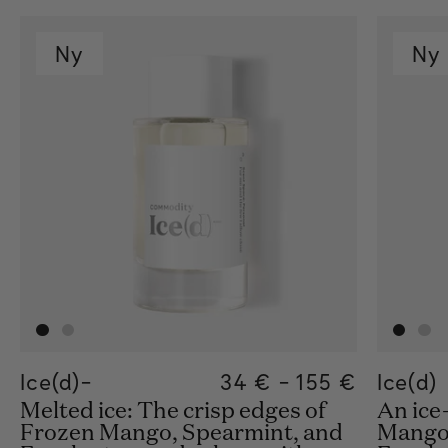
Ny
Ny
Ice(d)-
Regular price
34 €
-
155 €
Regular pric
155€
Regular pric
34€
Ice(d)
Melted ice: The crisp edges of
An ice
Frozen Mango, Spearmint, and
Mango