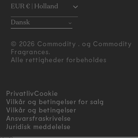
C
EUR € | Holland
o
Dansk
u
© 2026 Commodity . og Commodity
n
Fragrances.
Alle rettigheder forbeholdes
t
r
Privatliv
Cookie
y
Vilkår og betingelser for salg
/
Vilkår og betingelser
Ansvarsfraskrivelse
r
Juridisk meddelelse