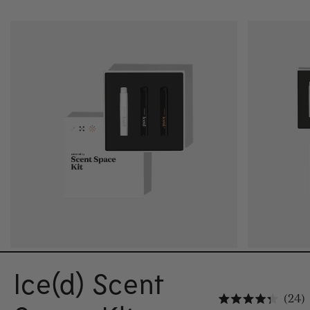
Ice(d) Scent
K
24