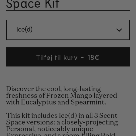
Space Kit
Vurder
Ice(d)
Tilføj til kurv
Regular
18€
price
Discover the cool, long-lasting
freshness of Frozen Mango layered
with Eucalyptus and Spearmint.
This kit includes Ice(d) in all 3 Scent
Space versions: a closely-projecting
Personal, noticeably unique
Expressive, and a room-filling Bold