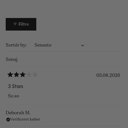
Filtre
Indlæser...
Sortér
Senaj
05.08.2026
Vurderet
3
3 Stars
ud
af
So so
5
stjerner
Deborah M.
Verificeret køber